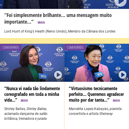
“Foi simplesmente brilhante… uma mensagem muito
importante…”
MAIS
Lord Hunt of King's Heath (Reino Unido),
Membro da Câmara dos Lordes
COMENTÁRIOS
COMENTÁRIOS
“Nunca vi nada tão lindamente
“Virtuosismo tecnicamente
coreografado em toda a minha
perfeito... Queremos agradecer
vida...”
muito por dar tanta...”
MAIS
MAIS
Shirley Ballas,
Shirley Ballas,
Marcelita Lopez-Kabayáo,
pianista
aclamada dançarina de salão
concertista e artista Steinway
britânica, treinadora e jurada