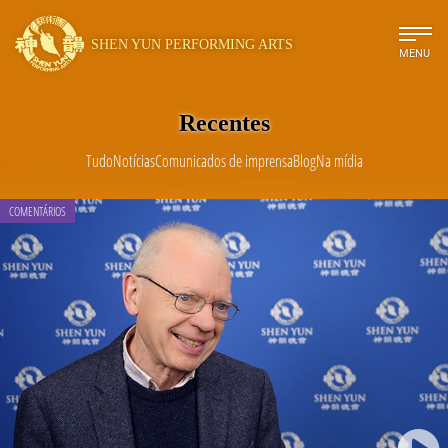
SHEN YUN PERFORMING ARTS
MENU
Recentes
Tudo
Notícias
Comunicados de imprensa
Blog
Na mídia
COMENTÁRIOS