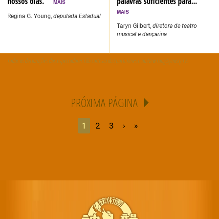
nossos dias.”
palavras suficientes para...”
MAIS
MAIS
Regina G. Young,
deputada Estadual
Taryn Gilbert,
diretora de teatro
musical e dançarina
Todas as declarações dos espectadores são cortesia do Epoch Times e da New Tang Dynasty TV.
PRÓXIMA PÁGINA
1
2
3
›
»