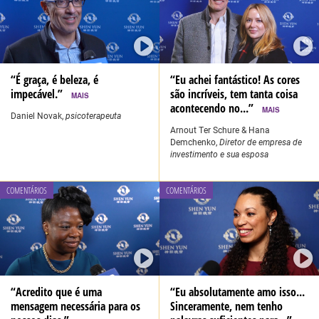
“É graça, é beleza, é
“Eu achei fantástico! As cores
impecável.”
são incríveis, tem tanta coisa
MAIS
acontecendo no...”
MAIS
Daniel Novak,
psicoterapeuta
Arnout Ter Schure & Hana
Demchenko,
Diretor de empresa de
investimento e sua esposa
COMENTÁRIOS
COMENTÁRIOS
“Acredito que é uma
“Eu absolutamente amo isso...
mensagem necessária para os
Sinceramente, nem tenho