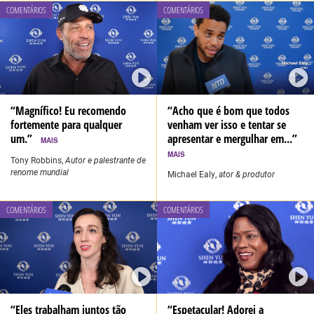
COMENTÁRIOS
COMENTÁRIOS
“Magnífico! Eu recomendo
“Acho que é bom que todos
fortemente para qualquer
venham ver isso e tentar se
um.”
apresentar e mergulhar em...”
MAIS
MAIS
Tony Robbins,
Autor e palestrante de
renome mundial
Michael Ealy,
ator & produtor
COMENTÁRIOS
COMENTÁRIOS
“Eles trabalham juntos tão
“Espetacular! Adorei a