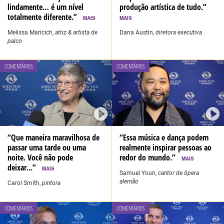
lindamente… é um nível
produção artística de tudo.”
totalmente diferente.”
MAIS
MAIS
Melissa Maricich,
atriz & artista de
Dana Austin,
diretora executiva
palco
COMENTÁRIOS
COMENTÁRIOS
“Que maneira maravilhosa de
“Essa música e dança podem
passar uma tarde ou uma
realmente inspirar pessoas ao
noite. Você não pode
redor do mundo.”
MAIS
deixar...”
MAIS
Samuel Youn,
cantor de ópera
alemão
Carol Smith,
pintora
COMENTÁRIOS
COMENTÁRIOS