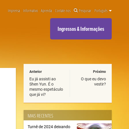
Imprensa
Informativo
Aprenda
Contate-nos
Pesquisar
Português
Ingressos & Informações
Anterior
Próximo
Eu já assisti ao
O que eu devo
Shen Yun. É o
vestir?
mesmo espetáculo
que já vi?
MAIS RECENTES
Turnê de 2024 deixando