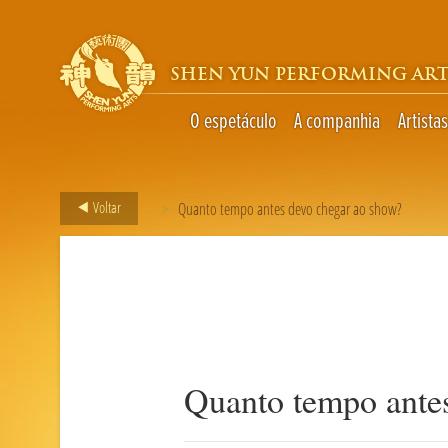
SHEN YUN PERFORMING ART
O espetáculo
A companhia
Artistas
Voltar
>
Quanto tempo antes devo chegar ao show?
Quanto tempo ante