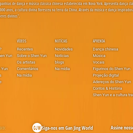
panhias de dança e música clássica chinesa estabelecida em Nova York. Apresenta dança clás
000 anos, a cultura divina floresceu na terra da China. Através da música e dança inspirad
eres divinos”.
VÍDEOS
NOTÍCIAS
APRENDA
?
Recentes
Novidades
Dança chinesa
hen Yun
Sobre o Shen Yun
Notícias
Música
Os artistas
blogs
Vocais
n Yun
Comentários
Na mídia
Figurinos do Shen Yun
s
Na mídia
Projeção digital
e
Adereços do Shen Yun
Contos & História
Shen Yun e a cultura tr
sco:
Assine nosso
Siga-nos em Gan Jing World